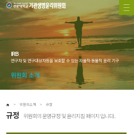
위원회소개
위원회안내
IRB
규정
연구자 및 연구대상자등을 보호할 수 있는 자율적·동물적 윤리 기구
찾아오시는길
위원회 소개
심사및증명서
신청및심사절차
>
위원회소개
>
규정
home
각종안내
규정
위원회의 운영규정 및 윤리지침 페이지 입니다..
자료실